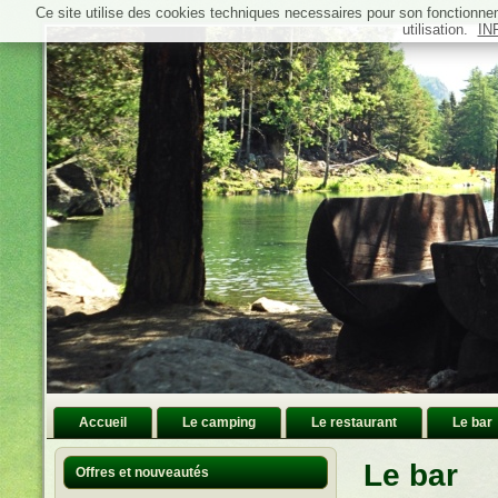
Ce site utilise des cookies techniques necessaires pour son fonctionn
utilisation.
IN
Accueil
Le camping
Le restaurant
Le bar
Le bar
Offres et nouveautés