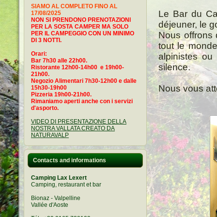
SIAMO AL COMPLETO FINO AL
Le Bar du Cam
17/08/2025
NON SI PRENDONO PRENOTAZIONI
déjeuner, le g
PER LA SOSTA CAMPER MA SOLO
PER IL CAMPEGGIO CON UN MINIMO
Nous offrons 
DI 3 NOTTI.
tout le monde
Orari:
alpinistes ou
Bar 7h30 alle 22h00.
silence.
Ristorante 12h00-14h00 e 19h00-
21h00.
Negozio Alimentari 7h30-12h00 e dalle
Nous vous at
15h30-19h00
Pizzeria 19h00-21h00.
Rimaniamo aperti anche con i servizi
d'asporto.
VIDEO DI PRESENTAZIONE DELLA
NOSTRA VALLATA CREATO DA
NATURAVALP
Contacts and informations
Camping Lax Lexert
Camping, restaurant et bar
Bionaz - Valpelline
Vallée d'Aoste