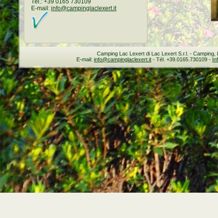
Tél.: +39 0165 730109
E-mail:
info@campinglaclexert.it
Camping Lac Lexert di Lac Lexert S.r.l. - Camping, 
E-mail:
info@campinglaclexert.it
- Tél. +39.0165.730109 -
In