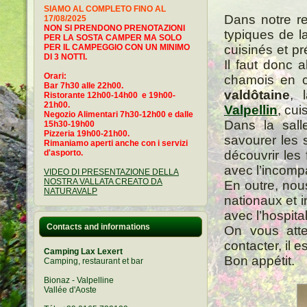
SIAMO AL COMPLETO FINO AL
Dans notre re
17/08/2025
NON SI PRENDONO PRENOTAZIONI
typiques de la
PER LA SOSTA CAMPER MA SOLO
PER IL CAMPEGGIO CON UN MINIMO
cuisinés et pr
DI 3 NOTTI.
Il faut donc 
Orari:
chamois en c
Bar 7h30 alle 22h00.
valdôtaine
, 
Ristorante 12h00-14h00 e 19h00-
21h00.
Valpellin
, cui
Negozio Alimentari 7h30-12h00 e dalle
Dans la sal
15h30-19h00
Pizzeria 19h00-21h00.
savourer les 
Rimaniamo aperti anche con i servizi
d'asporto.
découvrir les
avec l’incompa
VIDEO DI PRESENTAZIONE DELLA
NOSTRA VALLATA CREATO DA
En outre, nou
NATURAVALP
nationaux et 
avec l’hospita
Contacts and informations
On vous atte
contacter, il e
Camping Lax Lexert
Bon appétit.
Camping, restaurant et bar
Bionaz - Valpelline
Vallée d'Aoste