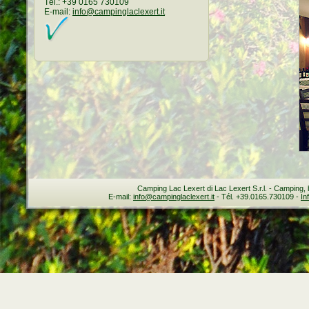
Tél.: +39 0165 730109
E-mail:
info@campinglaclexert.it
Camping Lac Lexert di Lac Lexert S.r.l. - Camping, 
E-mail:
info@campinglaclexert.it
- Tél. +39.0165.730109 -
In