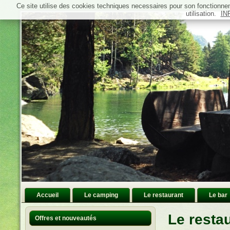
Ce site utilise des cookies techniques necessaires pour son fonctionn
utilisation.
IN
Accueil
Le camping
Le restaurant
Le bar
Le resta
Offres et nouveautés